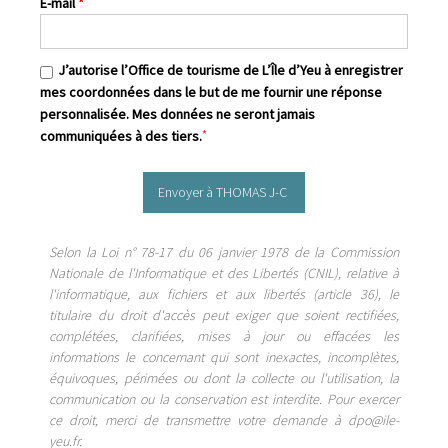
E-mail
*
J’autorise l’Office de tourisme de L’Île d’Yeu à enregistrer
mes coordonnées dans le but de me fournir une réponse
personnalisée. Mes données ne seront jamais
*
communiquées à des tiers.
Selon la Loi n° 78-17 du 06 janvier 1978 de la Commission
Nationale de l'Informatique et des Libertés (CNIL), relative à
l'informatique, aux fichiers et aux libertés (article 36), le
titulaire du droit d'accès peut exiger que soient rectifiées,
complétées, clarifiées, mises à jour ou effacées les
informations le concernant qui sont inexactes, incomplètes,
équivoques, périmées ou dont la collecte ou l'utilisation, la
communication ou la conservation est interdite. Pour exercer
ce droit, merci de transmettre votre demande à ​dpo@ile-
yeu.fr.