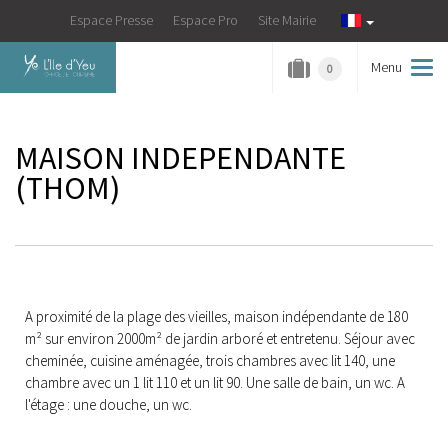
Espace Presse
Espace Pro
Site Mairie
Menu
Tog
0
navi
MAISON INDEPENDANTE
(
THOM
)
A proximité de la plage des vieilles, maison indépendante de 180
m² sur environ 2000m² de jardin arboré et entretenu. Séjour avec
cheminée, cuisine aménagée, trois chambres avec lit 140, une
chambre avec un 1 lit 110 et un lit 90. Une salle de bain, un wc. A
l'étage : une douche, un wc.