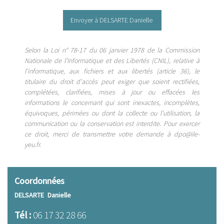
Selon la Loi n° 78-17 du 06 janvier 1978 de la Commission
Nationale de l'Informatique et des Libertés (CNIL), relative à
l'informatique, aux fichiers et aux libertés (article 36), le
titulaire du droit d'accès peut exiger que soient rectifiées,
complétées, clarifiées, mises à jour ou effacées les
informations le concernant qui sont inexactes, incomplètes,
équivoques, périmées ou dont la collecte ou l'utilisation, la
communication ou la conservation est interdite. Pour exercer
ce droit, merci de transmettre votre demande à ​dpo@ile-
yeu.fr.
Coordonnées
DELSARTE
Danielle
Tél :
06 17 32 28 66