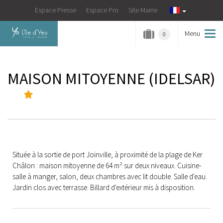
Espace Presse
Espace Pro
Site Mairie
Menu
Tog
0
navi
MAISON MITOYENNE
(
IDELSAR
)
Située à la sortie de port Joinville, à proximité de la plage de Ker
Châlon : maison mitoyenne de 64 m² sur deux niveaux. Cuisine-
salle à manger, salon, deux chambres avec lit double. Salle d'eau.
Jardin clos avec terrasse. Billard d'extérieur mis à disposition.